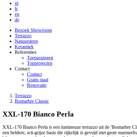
nl
fr
en
de
Bezoek Showroom
Terrazzo
Hoofdnavigatie
Natuursteen
Keramiek
Referenties
Toepassingen
Topprojecten
Contact
Contact
Gratis staal
Renovatie
Terrazzo
Bomarbre Classic
Kruimelpad
XXL-170 Bianco Perla
XXL-170 Bianco Perla is een lumineuze terrazzo uit de 'Bomarbre Cl
een heldere, wit-grijze basis die rijkelijk is gevuld met grote marmer