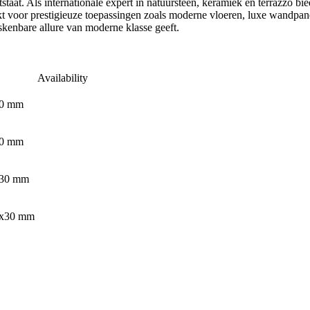
ntstaat. Als internationale expert in natuursteen, keramiek en terrazzo
 voor prestigieuze toepassingen zoals moderne vloeren, luxe wandpanel
skenbare allure van moderne klasse geeft.
Availability
20 mm
20 mm
x30 mm
0x30 mm