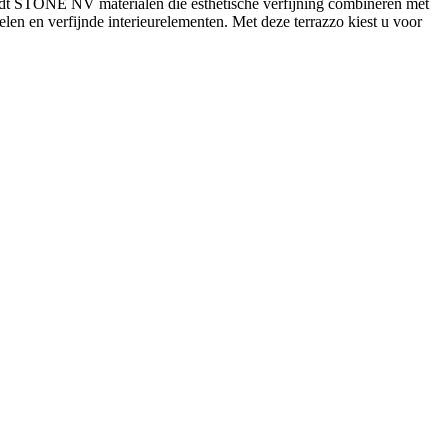
 biedt STONE NV materialen die esthetische verfijning combineren met
en en verfijnde interieurelementen. Met deze terrazzo kiest u voor