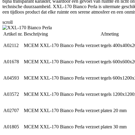
bijna transparant karakter, waardoor een gevoel van ruimte en licht o
technische duurzaamheid. XXL-170 Bianco Perla is uitermate geschikt
een tijdloos product dat elke ruimte een serene atmosfeer en een onmi
scroll
Artikel nr.
Beschrijving
Afmeting
A02112
MCEM XXL-170 Bianco Perla verzoet
tegels 400x400x
A01678
MCEM XXL-170 Bianco Perla verzoet
tegels 600x600x
A04593
MCEM XXL-170 Bianco Perla verzoet
tegels 600x1200
A03572
MCEM XXL-170 Bianco Perla verzoet
tegels 1200x120
A02707
MCEM XXL-170 Bianco Perla verzoet
platen 20 mm
A01805
MCEM XXL-170 Bianco Perla verzoet
platen 30 mm