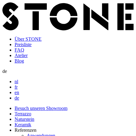
Direkt
zum
Inhalt
Über STONE
Preisliste
Top
FAQ
navigation
Atelier
Blog
de
nl
fr
en
de
Besuch unseren Showroom
Terrazzo
Hoofdnavigatie
Naturstein
Keramik
Referenzen
Anwendungen