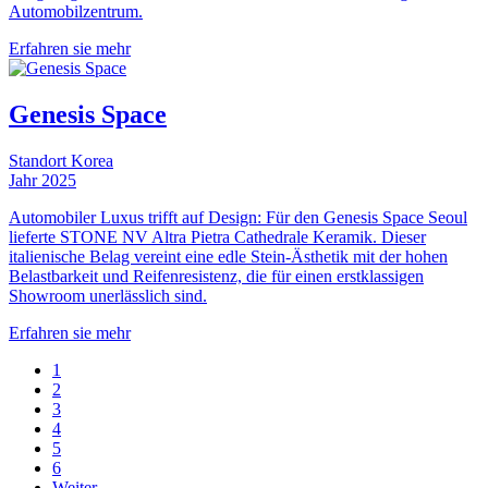
Automobilzentrum.
Erfahren sie mehr
Genesis Space
Standort
Korea
Jahr
2025
Automobiler Luxus trifft auf Design: Für den Genesis Space Seoul
lieferte STONE NV Altra Pietra Cathedrale Keramik. Dieser
italienische Belag vereint eine edle Stein-Ästhetik mit der hohen
Belastbarkeit und Reifenresistenz, die für einen erstklassigen
Showroom unerlässlich sind.
Erfahren sie mehr
Seite
1
Seite
2
Seitennummerierung
Seite
3
Seite
4
Seite
5
Seite
6
Nächste
Weiter