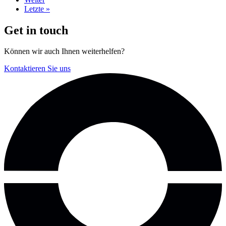
Seite
Letzte
Letzte »
Seite
Get in touch
Können wir auch Ihnen weiterhelfen?
Kontaktieren Sie uns