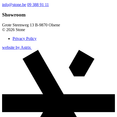
info@stone.be
09 388 91 11
Showroom
Grote Steenweg 13
B-9870
Olsene
© 2026 Stone
Privacy Policy
Page
website by
Astrix
Bottom