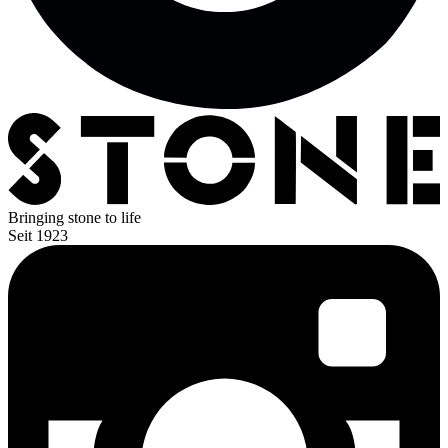
Bringing stone
to life
Seit 1923