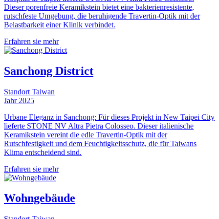
Dieser porenfreie Keramikstein bietet eine bakterienresistente,
rutschfeste Umgebung, die beruhigende Travertin-Optik mit der
Belastbarkeit einer Klinik verbindet.
Erfahren sie mehr
Sanchong District
Standort
Taiwan
Jahr
2025
Urbane Eleganz in Sanchong: Für dieses Projekt in New Taipei City
lieferte STONE NV Altra Pietra Colosseo. Dieser italienische
Keramikstein vereint die edle Travertin-Optik mit der
Rutschfestigkeit und dem Feuchtigkeitsschutz, die für Taiwans
Klima entscheidend sind.
Erfahren sie mehr
Wohngebäude
Standort
Taiwan