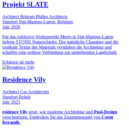
Projekt SLATE
Architect
Britsom Philips Architects
Standort
Sint-Martens-Latem, Belgium
Jahr
2026
Für das exklusive Wohnprojekt Meers in Sint-Martens-Latem
lieferte STONE Naturschiefer. Der natürliche Charakter und die
rustikale Textur des Materials verstärken die Architektur und
schaffen eine zeitlose Verbindung zur umgebenden Landschaft.
Erfahren sie mehr
Residence Vily
Architect
Cas Architecten
Standort
België
Jahr
2025
esidence Vily
zeigt, wie moderne Architektur und
Pool-Design
verschmelzen. Entdecken Sie das Zusammenspiel von
Coem
Keramik
.